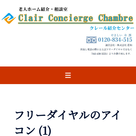
コ
ン
テ
ン
ツ
へ
ス
キ
ッ
プ
フリーダイヤルのアイ
コン (1)