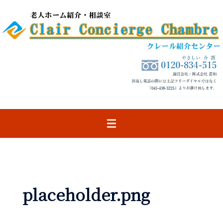
コ
ン
テ
ン
ツ
へ
ス
キ
ッ
プ
placeholder.png