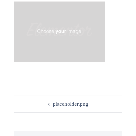
投
placeholder.png
稿
ナ
ビ