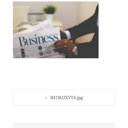
投
3H21KUXVT4.jpg
稿
ナ
ビ