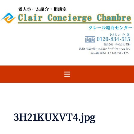
コ
ン
テ
ン
ツ
へ
ス
キ
ッ
プ
3H21KUXVT4.jpg