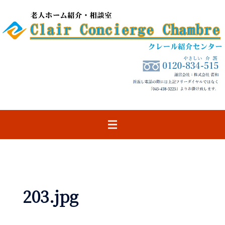
コ
ン
テ
ン
ツ
へ
ス
キ
ッ
プ
203.jpg