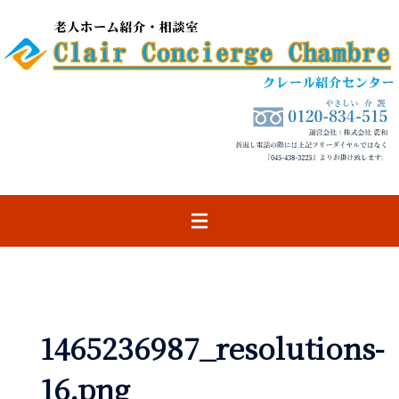
コ
ン
テ
ン
ツ
へ
ス
キ
ッ
プ
1465236987_resolutions-
16.png