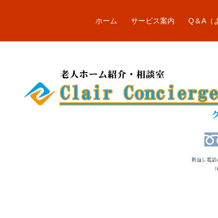
コ
ン
ホーム
サービス案内
Q＆A（
テ
ン
ツ
へ
ス
キ
ッ
プ