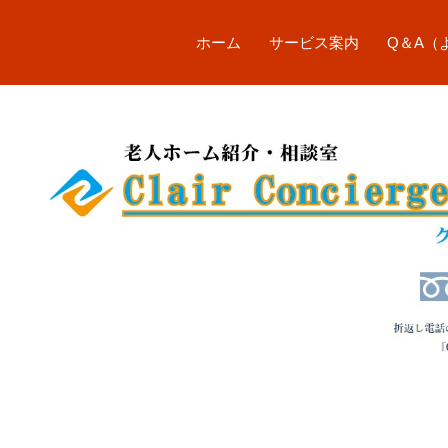
コ
ン
ホーム
サービス案内
Q＆A（
テ
ン
ツ
へ
ス
キ
ッ
プ