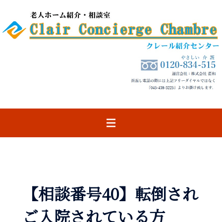
コ
ン
テ
ン
ツ
へ
ス
キ
ッ
プ
【相談番号40】転倒され
ご入院されている方