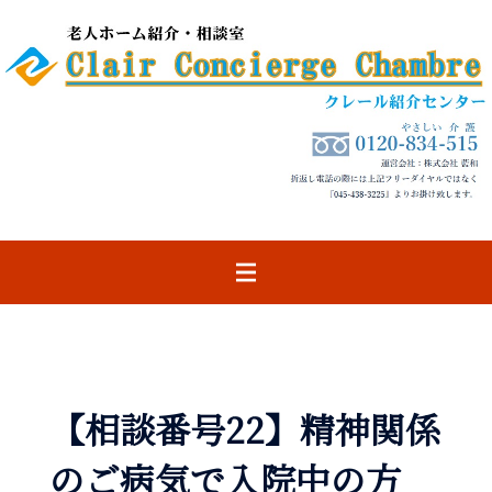
コ
ン
テ
ン
ツ
へ
ス
キ
ッ
プ
【相談番号22】精神関係
のご病気で入院中の方