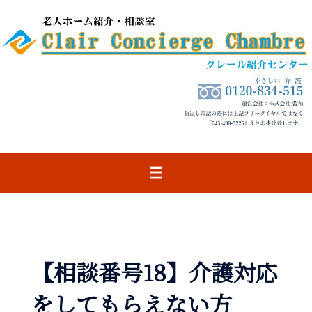
コ
ン
テ
ン
ツ
へ
ス
キ
ッ
プ
【相談番号18】介護対応
をしてもらえない方